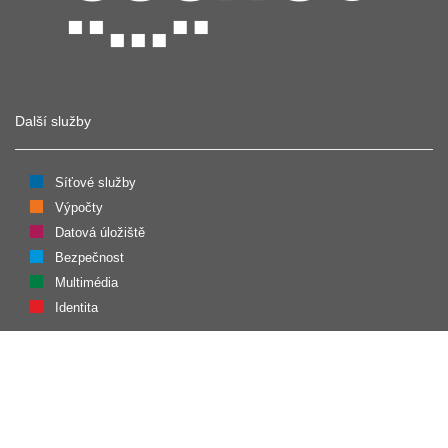
Další služby
Síťové služby
Výpočty
Datová úložiště
Bezpečnost
Multimédia
Identita
Kontakt
CESNET, z. s. p. o.
Generála Píky 26