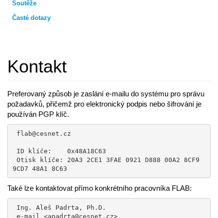
Soutěže
Časté dotazy
Kontakt
Preferovaný způsob je zaslání e-mailu do systému pro správu
požadavků, přičemž pro elektronický podpis nebo šifrování je
používán PGP klíč.
 flab@cesnet.cz

 ID klíče:    0x48A18C63 

 Otisk klíče: 20A3 2CE1 3FAE 0921 D888 00A2 8CF9 
9CD7 48A1 8C63
Také lze kontaktovat přímo konkrétního pracovníka FLAB:
 Ing. Aleš Padrta, Ph.D.

 e-mail <apadrta@cesnet.cz>
