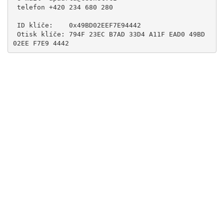
 telefon +420 234 680 280

 ID klíče:    0x49BD02EEF7E94442

 Otisk klíče: 794F 23EC B7AD 33D4 A11F EAD0 49BD 
02EE F7E9 4442