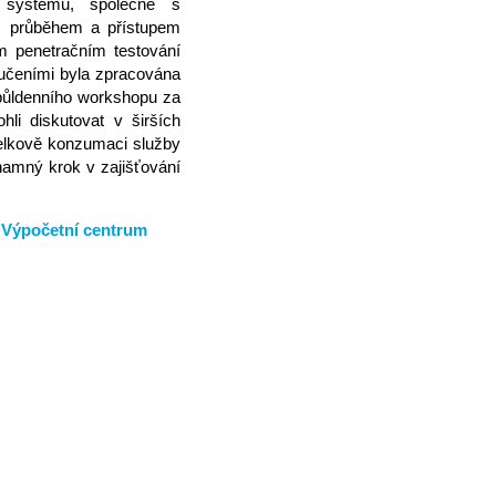
o systému, společně s
m průběhem a přístupem
m penetračním testování
ručeními byla zpracována
 půldenního workshopu za
li diskutovat v širších
Celkově konzumaci služby
namný krok v zajišťování
,
Výpočetní centrum