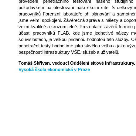
provedení penetračního testování našeho studijníh
požadavkem na otestování naší školní sítě. S celkový
pracovníků Forenzní laboratoře při plánování a samotné
jsme velmi spokojeni. Závěrečná zpráva s nálezy a dopo
velmi kvalitně a srozumitelně. Prezentace závěrů formou
účasti pracovníků FLAB, kde jsme jednotlivé nálezy moh
souvislostech, je velkou přidanou hodnotou této služby. 
penetrační testy hodnotíme jako skvělou volbu a jako výz
bezpečnosti infrastruktury VŠE, služeb a uživatelů.
Tomáš Skřivan, vedoucí Oddělení síťové infrastruktury
Vysoká škola ekonomická v Praze