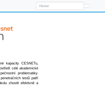
ložné kapacity CESNETu,
ostředí celé akademické
ečnostní problematiky.
enetračních testů patří
olu zhostit efektivně a